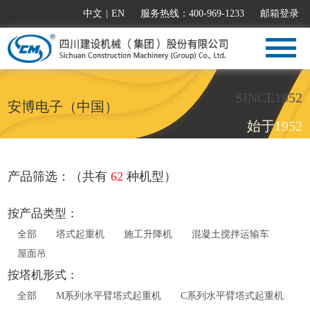
中文
|
EN
服务热线：400-969-1233
邮箱登录
SINCE1952
安博电子（中国）
始于1952
产品筛选：（共有
62
种机型）
按产品类型：
全部
塔式起重机
施工升降机
混凝土搅拌运输车
屋面吊
按塔机形式：
全部
M系列水平臂塔式起重机
C系列水平臂塔式起重机