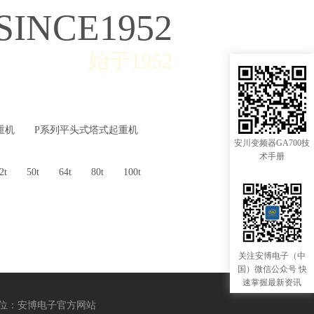
SINCE1952
始于1952
重机
P系列平头式塔式起重机
安川变频器GA700技
术手册
2t
50t
64t
80t
100t
关注安博电子（中
国）微信公众号 快
速掌握最新资讯
位：安博电子官方网站