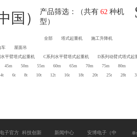
产品筛选：（共有
62
种机
中国）
型）
全部
塔式起重机
施工升降机
输车
屋面吊
列水平臂塔式起重机
C系列水平臂塔式起重机
D系列动臂式塔式起
45m
50m
55m
60m
65m
70m
75m
80m
4t
6t
8t
10t
12t
16t
18t
20t
25t
28t
3
电子官方
科技创新
新闻中心
安博电子（中
单