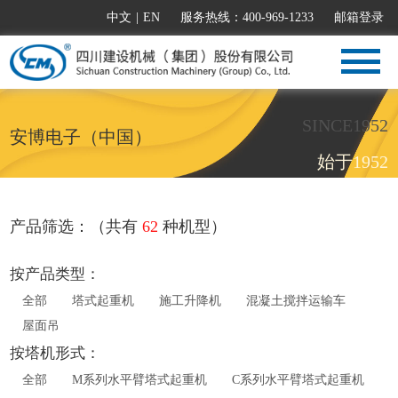
中文
|
EN
服务热线：400-969-1233
邮箱登录
SINCE1952
安博电子（中国）
始于1952
产品筛选：（共有
62
种机型）
按产品类型：
全部
塔式起重机
施工升降机
混凝土搅拌运输车
屋面吊
按塔机形式：
全部
M系列水平臂塔式起重机
C系列水平臂塔式起重机