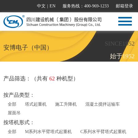
中文
|
EN
服务热线：400-969-1233
邮箱登录
SINCE1952
安博电子（中国）
始于1952
产品筛选：（共有
62
种机型）
按产品类型：
全部
塔式起重机
施工升降机
混凝土搅拌运输车
屋面吊
按塔机形式：
全部
M系列水平臂塔式起重机
C系列水平臂塔式起重机