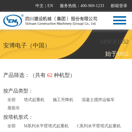
中文
|
EN
服务热线：400-969-1233
邮箱登录
SINCE1952
安博电子（中国）
始于1952
产品筛选：（共有
62
种机型）
按产品类型：
全部
塔式起重机
施工升降机
混凝土搅拌运输车
屋面吊
按塔机形式：
全部
M系列水平臂塔式起重机
C系列水平臂塔式起重机