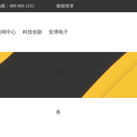
：400-969-1233
邮箱登录
新闻中心
科技创新
安博电子
（中国）服
务