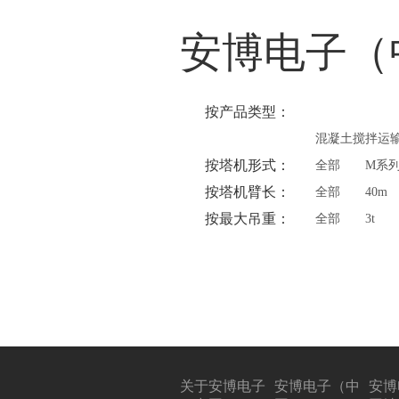
安博电子（
按产品类型：
混凝土搅拌运
按塔机形式：
全部
M系
按塔机臂长：
全部
40m
按最大吊重：
全部
3t
关于安博电子
安博电子（中
安博