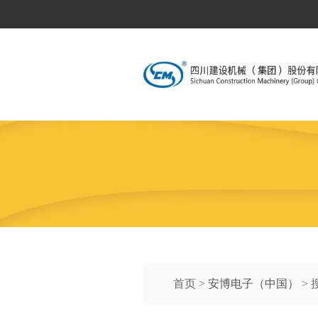
首页 >
安博电子（中国）
> 