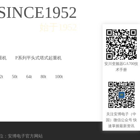
SINCE1952
始于1952
重机
P系列平头式塔式起重机
安川变频器GA700技
术手册
2t
50t
64t
80t
100t
关注安博电子（中
国）微信公众号 快
速掌握最新资讯
位：安博电子官方网站