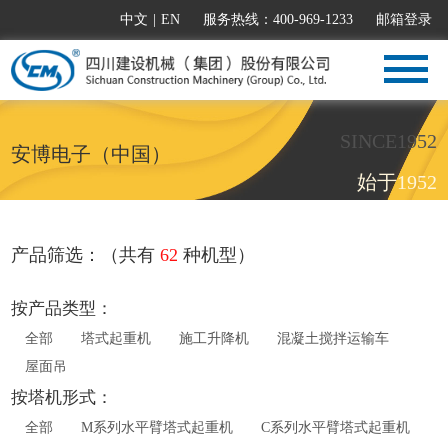
中文
|
EN
服务热线：400-969-1233
邮箱登录
SINCE1952
安博电子（中国）
始于1952
产品筛选：（共有
62
种机型）
按产品类型：
全部
塔式起重机
施工升降机
混凝土搅拌运输车
屋面吊
按塔机形式：
全部
M系列水平臂塔式起重机
C系列水平臂塔式起重机