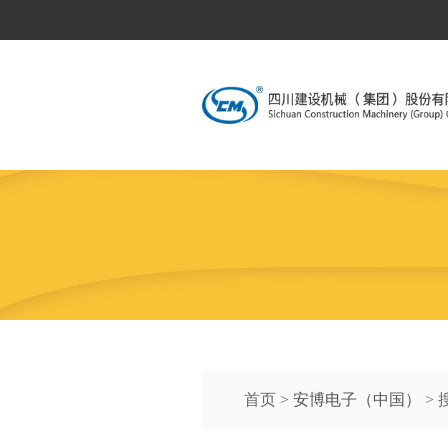
首页 >
安博电子（中国）
> 