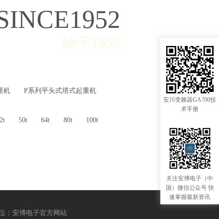
SINCE1952
始于1952
重机
P系列平头式塔式起重机
安川变频器GA700技
术手册
2t
50t
64t
80t
100t
关注安博电子（中
国）微信公众号 快
速掌握最新资讯
位：安博电子官方网站