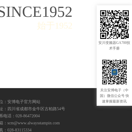
SINCE1952
始于1952
安川变频器GA700技
术手册
关注安博电子（中
国）微信公众号 快
速掌握最新资讯
位：安博电子官方网站
址：四川省成都市金牛区古柏路54号
系电话：028-86472004
：scm@www.alwaysstampin.com
：028-83115334