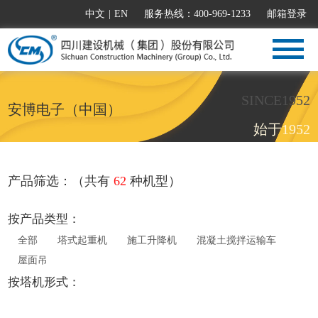
中文
|
EN
服务热线：400-969-1233
邮箱登录
SINCE1952
安博电子（中国）
始于1952
产品筛选：（共有
62
种机型）
按产品类型：
全部
塔式起重机
施工升降机
混凝土搅拌运输车
屋面吊
按塔机形式：