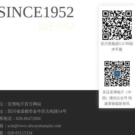
SINCE1952
始于1952
安川变频器GA700技
术手册
关注安博电子（中
国）微信公众号 快
速掌握最新资讯
位：安博电子官方网站
址：四川省成都市金牛区古柏路54号
系电话：028-86472004
：scm@www.alwaysstampin.com
：028-83115334