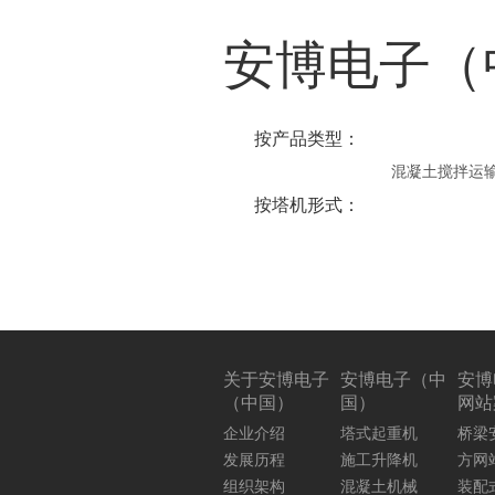
安博电子（
按产品类型：
混凝土搅拌运
按塔机形式：
关于安博电子
安博电子（中
安博
（中国）
国）
网站
企业介绍
塔式起重机
桥梁
发展历程
施工升降机
方网
组织架构
混凝土机械
装配