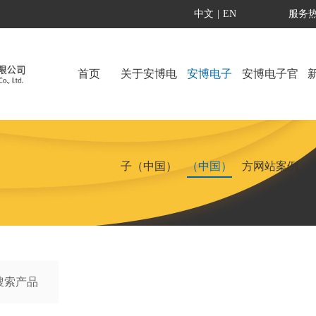
中文
|
EN
服务热线
首页
关于安博电
安博电子
安博电子官
子（中国）
（中国）
方网站案例
搜索产品