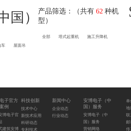
产品筛选：（共有
62
种机
中国）
型）
全部
塔式起重机
施工升降机
输车
屋面吊
电子官方
科技创新
新闻中心
安博电子（中
单
案例
国）服务
地
技术中心
企业动态
安博电子官
安博电子（中
联
新技术应用
行业动态
站
国）服务
邮箱
科研动态
式建筑安博
营销网络
传真
专利技术