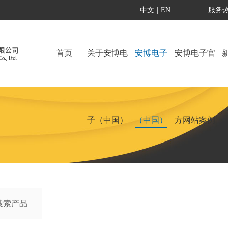
中文
|
EN
服务热线
首页
关于安博电
安博电子
安博电子官
子（中国）
（中国）
方网站案例
搜索产品