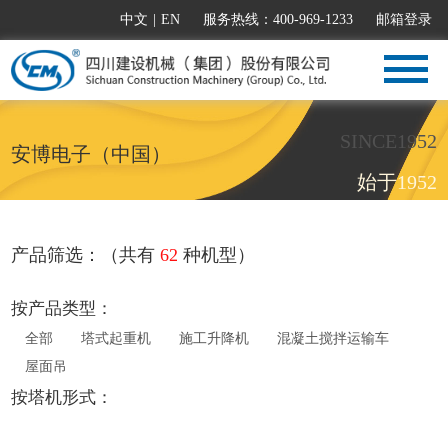
中文
|
EN
服务热线：400-969-1233
邮箱登录
SINCE1952
安博电子（中国）
始于1952
产品筛选：（共有
62
种机型）
按产品类型：
全部
塔式起重机
施工升降机
混凝土搅拌运输车
屋面吊
按塔机形式：