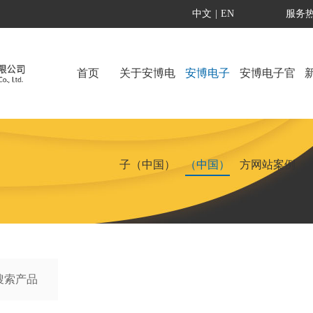
中文
|
EN
服务热线
首页
关于安博电
安博电子
安博电子官
子（中国）
（中国）
方网站案例
搜索产品