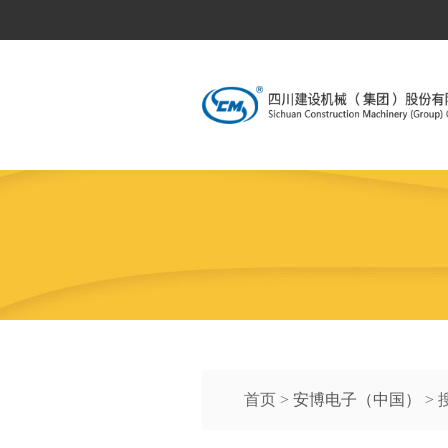
首页 >
安博电子（中国）
> 