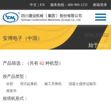
中文
|
EN
服务热线：400-969-1233
邮箱登录
SINCE1952
安博电子（中国）
始于1952
产品筛选：（共有
62
种机型）
按产品类型：
全部
塔式起重机
施工升降机
混凝土搅拌运输车
屋面吊
按塔机形式：