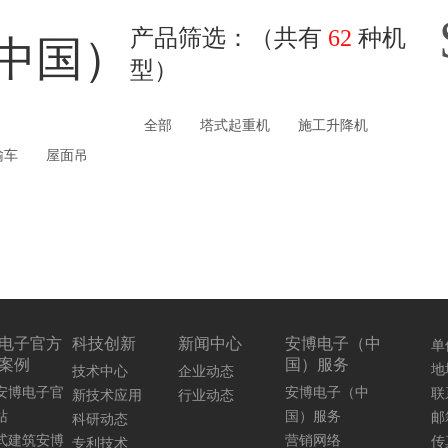
产品筛选：（共有
62
种机
中国）
型）
全部
塔式起重机
施工升降机
输车
屋面吊
电子官方
科技创新
新闻中心
安博电子（中
单
案例
国）服务
地
技术中心
企业动态
安博电子官
安博电子（中
联
新技术应用
行业动态
站
国）服务
邮箱
科研动态
式建筑安博
营销网络
传真
专利技术