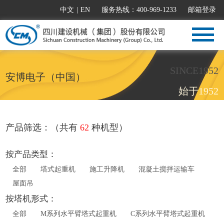
中文
|
EN
服务热线：400-969-1233
邮箱登录
SINCE1952
安博电子（中国）
始于1952
产品筛选：（共有
62
种机型）
按产品类型：
全部
塔式起重机
施工升降机
混凝土搅拌运输车
屋面吊
按塔机形式：
全部
M系列水平臂塔式起重机
C系列水平臂塔式起重机