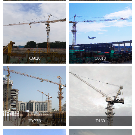
C6020
C6018
F0/23B
D160