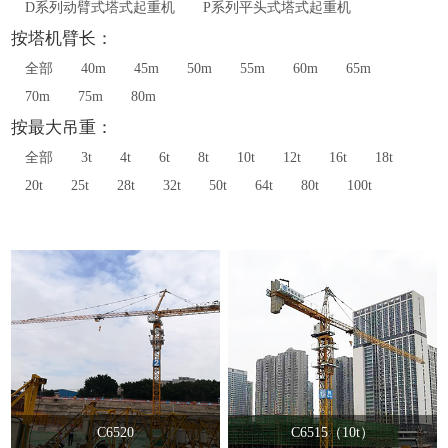
D系列动臂式塔式起重机
P系列平头式塔式起重机
按塔机臂长：
全部
40m
45m
50m
55m
60m
65m
70m
75m
80m
按最大吊重：
全部
3t
4t
6t
8t
10t
12t
16t
18t
20t
25t
28t
32t
50t
64t
80t
100t
C6520
C6515（10t）