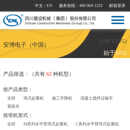
中文
|
EN
服务热线：400-969-1233
邮箱登录
SINCE1952
安博电子（中国）
始于1952
产品筛选：（共有
62
种机型）
按产品类型：
全部
塔式起重机
施工升降机
混凝土搅拌运输车
屋面吊
按塔机形式：
全部
M系列水平臂塔式起重机
C系列水平臂塔式起重机