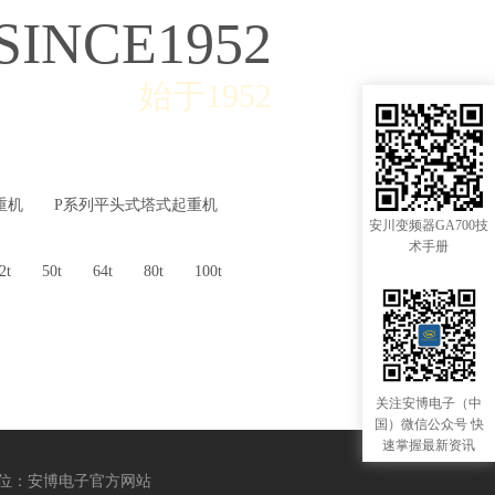
SINCE1952
始于1952
重机
P系列平头式塔式起重机
安川变频器GA700技
术手册
2t
50t
64t
80t
100t
关注安博电子（中
国）微信公众号 快
速掌握最新资讯
位：安博电子官方网站