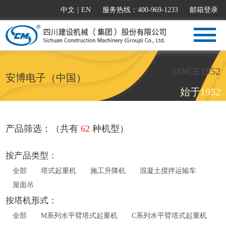
中文
|
EN
服务热线：400-969-1233
邮箱登录
SINCE1952
安博电子（中国）
始于1952
产品筛选：（共有
62
种机型）
按产品类型：
全部
塔式起重机
施工升降机
混凝土搅拌运输车
屋面吊
按塔机形式：
全部
M系列水平臂塔式起重机
C系列水平臂塔式起重机