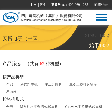
中文
|
EN
服务热线：400-969-1233
邮箱登录
SINCE1952
安博电子（中国）
始于1952
产品筛选：（共有
62
种机型）
按产品类型：
全部
塔式起重机
施工升降机
混凝土搅拌运输车
屋面吊
按塔机形式：
全部
M系列水平臂塔式起重机
C系列水平臂塔式起重机