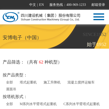
中文
|
EN
服务热线：400-969-1233
邮箱登录
SINCE1952
安博电子（中国）
始于1952
产品筛选：（共有
62
种机型）
按产品类型：
全部
塔式起重机
施工升降机
混凝土搅拌运输车
屋面吊
按塔机形式：
全部
M系列水平臂塔式起重机
C系列水平臂塔式起重机