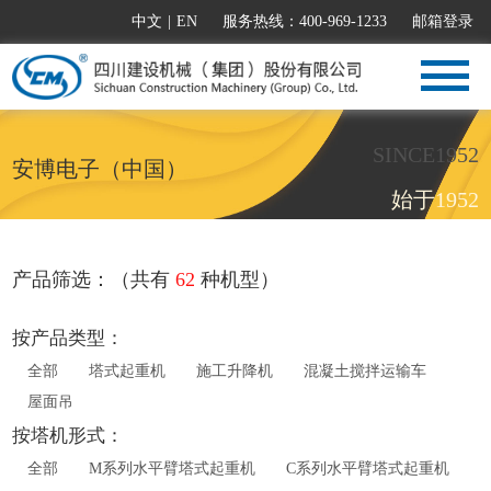
中文
|
EN
服务热线：400-969-1233
邮箱登录
SINCE1952
安博电子（中国）
始于1952
产品筛选：（共有
62
种机型）
按产品类型：
全部
塔式起重机
施工升降机
混凝土搅拌运输车
屋面吊
按塔机形式：
全部
M系列水平臂塔式起重机
C系列水平臂塔式起重机