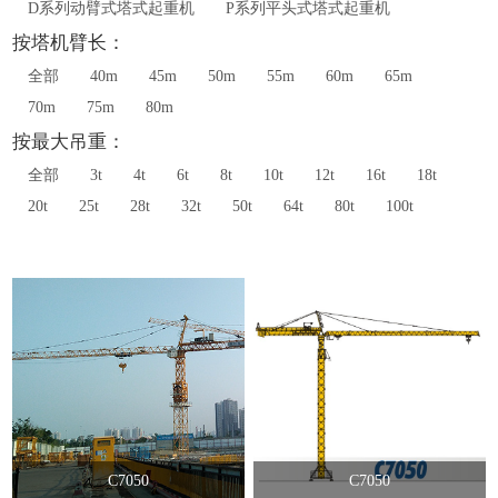
D系列动臂式塔式起重机
P系列平头式塔式起重机
按塔机臂长：
全部
40m
45m
50m
55m
60m
65m
70m
75m
80m
按最大吊重：
全部
3t
4t
6t
8t
10t
12t
16t
18t
20t
25t
28t
32t
50t
64t
80t
100t
C7050
C7050