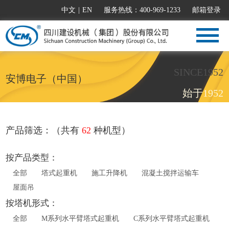
中文
|
EN
服务热线：400-969-1233
邮箱登录
SINCE1952
安博电子（中国）
始于1952
产品筛选：（共有
62
种机型）
按产品类型：
全部
塔式起重机
施工升降机
混凝土搅拌运输车
屋面吊
按塔机形式：
全部
M系列水平臂塔式起重机
C系列水平臂塔式起重机