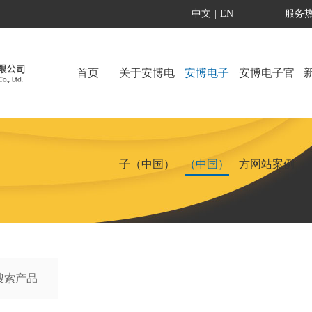
中文
|
EN
服务热线
首页
关于安博电
安博电子
安博电子官
子（中国）
（中国）
方网站案例
搜索产品