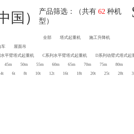
产品筛选：（共有
62
种机
中国）
型）
全部
塔式起重机
施工升降机
输车
屋面吊
列水平臂塔式起重机
C系列水平臂塔式起重机
D系列动臂式塔式起
45m
50m
55m
60m
65m
70m
75m
80m
4t
6t
8t
10t
12t
16t
18t
20t
25t
28t
3