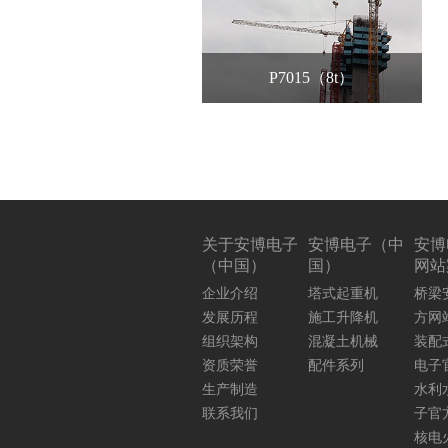
P7015（8t）
关于安博电子
安博电子（中
安博
（中国）
国）
网站
企业介绍
塔式起重机
桥梁
发展历程
施工升降机
方网
组织架构
混凝土机械
装配
资质荣誉
配件系列
电子
生产制造
水利
联系我们
子官
核电