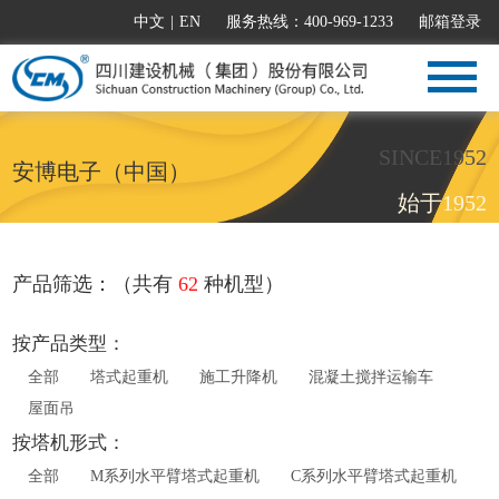
中文
|
EN
服务热线：400-969-1233
邮箱登录
SINCE1952
安博电子（中国）
始于1952
产品筛选：（共有
62
种机型）
按产品类型：
全部
塔式起重机
施工升降机
混凝土搅拌运输车
屋面吊
按塔机形式：
全部
M系列水平臂塔式起重机
C系列水平臂塔式起重机