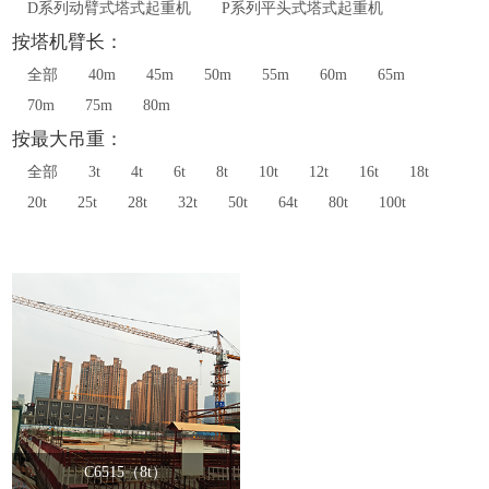
D系列动臂式塔式起重机
P系列平头式塔式起重机
按塔机臂长：
全部
40m
45m
50m
55m
60m
65m
70m
75m
80m
按最大吊重：
全部
3t
4t
6t
8t
10t
12t
16t
18t
20t
25t
28t
32t
50t
64t
80t
100t
C6515（8t）