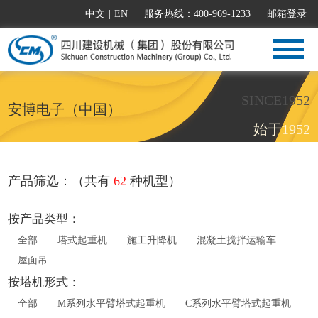
中文
|
EN
服务热线：400-969-1233
邮箱登录
SINCE1952
安博电子（中国）
始于1952
产品筛选：（共有
62
种机型）
按产品类型：
全部
塔式起重机
施工升降机
混凝土搅拌运输车
屋面吊
按塔机形式：
全部
M系列水平臂塔式起重机
C系列水平臂塔式起重机