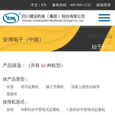
中文
|
EN
服务热线：400-969-1233
邮箱登录
SINCE1952
安博电子（中国）
始于1952
产品筛选：（共有
62
种机型）
按产品类型：
全部
塔式起重机
施工升降机
混凝土搅拌运输车
屋面吊
按塔机形式：
全部
M系列水平臂塔式起重机
C系列水平臂塔式起重机