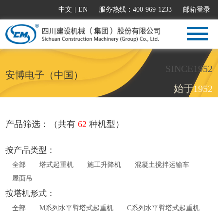
中文
|
EN
服务热线：400-969-1233
邮箱登录
SINCE1952
安博电子（中国）
始于1952
产品筛选：（共有
62
种机型）
按产品类型：
全部
塔式起重机
施工升降机
混凝土搅拌运输车
屋面吊
按塔机形式：
全部
M系列水平臂塔式起重机
C系列水平臂塔式起重机