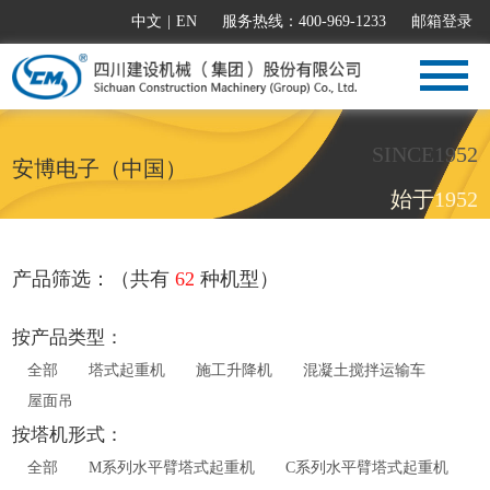
中文
|
EN
服务热线：400-969-1233
邮箱登录
SINCE1952
安博电子（中国）
始于1952
产品筛选：（共有
62
种机型）
按产品类型：
全部
塔式起重机
施工升降机
混凝土搅拌运输车
屋面吊
按塔机形式：
全部
M系列水平臂塔式起重机
C系列水平臂塔式起重机