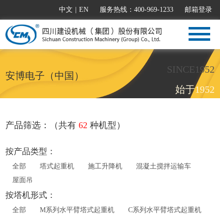
中文
|
EN
服务热线：400-969-1233
邮箱登录
SINCE1952
安博电子（中国）
始于1952
产品筛选：（共有
62
种机型）
按产品类型：
全部
塔式起重机
施工升降机
混凝土搅拌运输车
屋面吊
按塔机形式：
全部
M系列水平臂塔式起重机
C系列水平臂塔式起重机