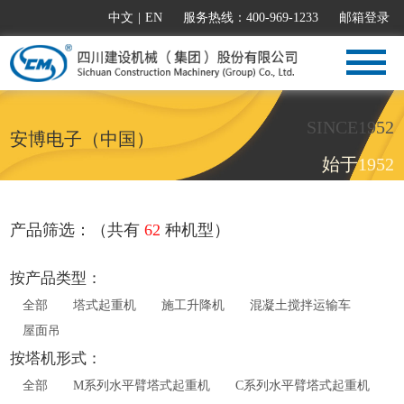
中文
|
EN
服务热线：400-969-1233
邮箱登录
SINCE1952
安博电子（中国）
始于1952
产品筛选：（共有
62
种机型）
按产品类型：
全部
塔式起重机
施工升降机
混凝土搅拌运输车
屋面吊
按塔机形式：
全部
M系列水平臂塔式起重机
C系列水平臂塔式起重机