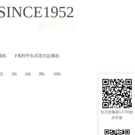
SINCE1952
始于1952
重机
P系列平头式塔式起重机
2t
50t
64t
80t
100t
安川变频器GA700技
术手册