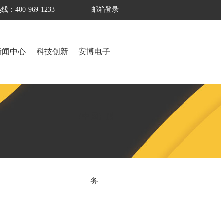
：400-969-1233
邮箱登录
新闻中心
科技创新
安博电子
（中国）服
务