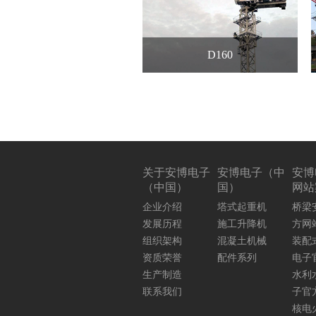
D160
关于安博电子
安博电子（中
安博
（中国）
国）
网站
企业介绍
塔式起重机
桥梁
发展历程
施工升降机
方网
组织架构
混凝土机械
装配
资质荣誉
配件系列
电子
生产制造
水利
联系我们
子官
核电