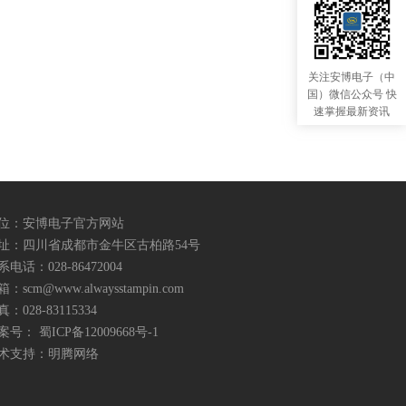
关注安博电子（中
国）微信公众号 快
速掌握最新资讯
位：安博电子官方网站
址：四川省成都市金牛区古柏路54号
系电话：028-86472004
：scm@www.alwaysstampin.com
：028-83115334
案号：
蜀ICP备12009668号-1
术支持：
明腾网络