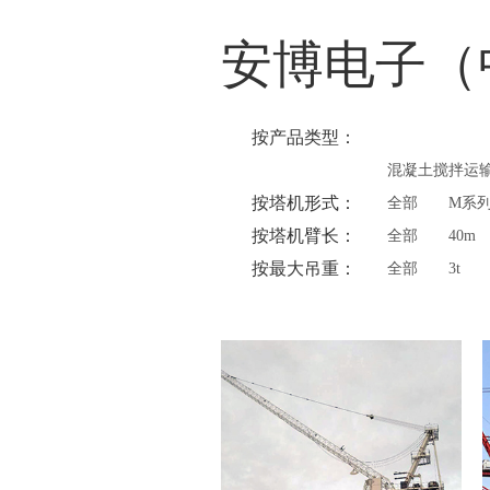
安博电子（
按产品类型：
混凝土搅拌运
按塔机形式：
全部
M系
按塔机臂长：
全部
40m
按最大吊重：
全部
3t