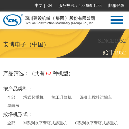
中文
|
EN
服务热线：400-969-1233
邮箱登录
SINCE1952
安博电子（中国）
始于1952
产品筛选：（共有
62
种机型）
按产品类型：
全部
塔式起重机
施工升降机
混凝土搅拌运输车
屋面吊
按塔机形式：
全部
M系列水平臂塔式起重机
C系列水平臂塔式起重机