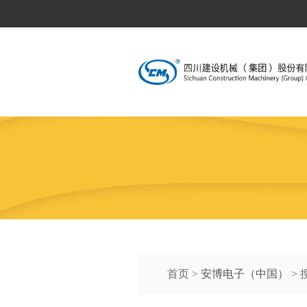
首页 >
安博电子（中国）
> 