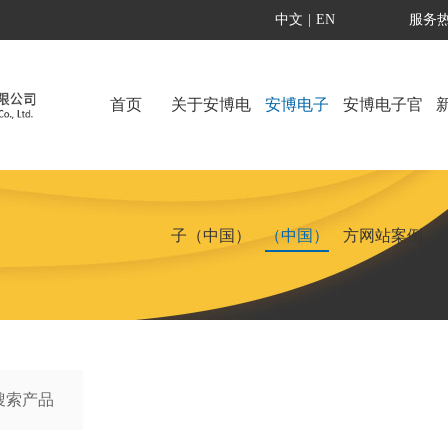
中文
|
EN
服务热线
首页
关于安博电
安博电子
安博电子官
子（中国）
（中国）
方网站案例
搜索产品