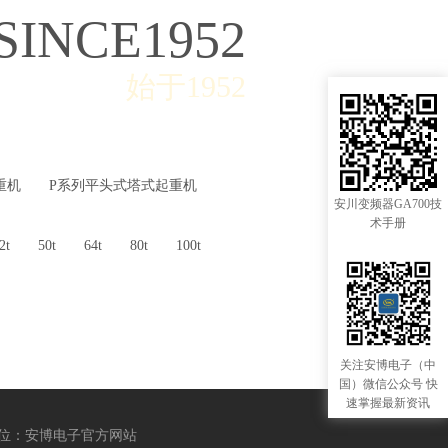
SINCE1952
始于1952
重机
P系列平头式塔式起重机
安川变频器GA700技
术手册
2t
50t
64t
80t
100t
关注安博电子（中
国）微信公众号 快
速掌握最新资讯
位：安博电子官方网站