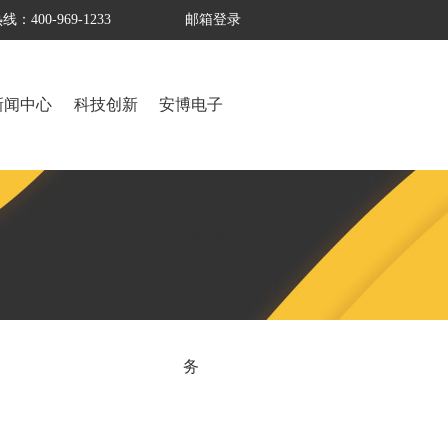
：400-969-1233
邮箱登录
新闻中心
科技创新
安博电子
（中国）服
务