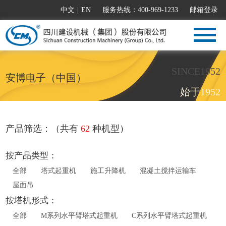
中文
|
EN
服务热线：400-969-1233
邮箱登录
SINCE1952
安博电子（中国）
始于1952
产品筛选：（共有
62
种机型）
按产品类型：
全部
塔式起重机
施工升降机
混凝土搅拌运输车
屋面吊
按塔机形式：
全部
M系列水平臂塔式起重机
C系列水平臂塔式起重机