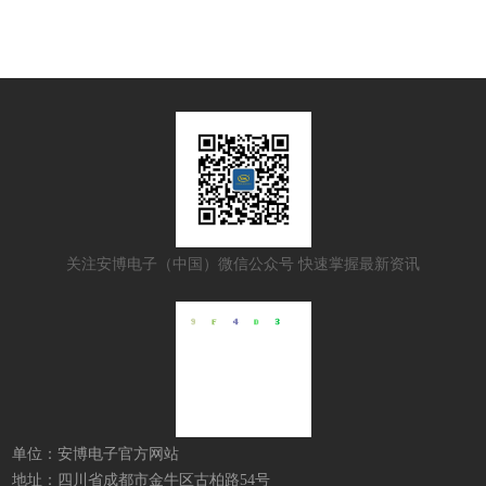
关注安博电子（中国）微信公众号 快速掌握最新资讯
单位：安博电子官方网站
地址：四川省成都市金牛区古柏路54号