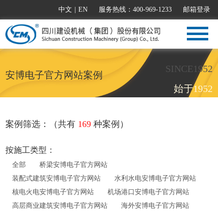
中文
|
EN
服务热线：400-969-1233
邮箱登录
SINCE1952
安博电子官方网站案例
始于1952
案例筛选：（共有
169
种案例）
按施工类型：
全部
桥梁安博电子官方网站
装配式建筑安博电子官方网站
水利水电安博电子官方网站
核电火电安博电子官方网站
机场港口安博电子官方网站
高层商业建筑安博电子官方网站
海外安博电子官方网站