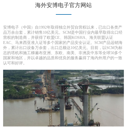
海外安博电子官方网站
安博电子（中国）自1992年取得独立外贸自营权以来，已出口各类产
品万余台套，累计销售10亿美元。SCM是中国行业内最早取得出口经
营权的制造商，并获得了欧盟CE、韩国KOSHA、海关联盟认证
EAC、马来西亚准入证等多个国家的产品安全认证。SCM产品远销海
外，累计出口设备万余套，出口总额达10亿美元。目前，以SCM为标
志的塔机和施工梯遍布亚洲、东欧、南美、非洲及中东等全球50多个
国家和地区，并以卓越的品质和优良的服务赢得了海内外用户的一致
认可和好评。