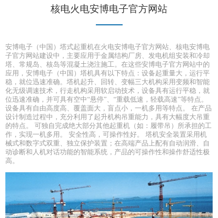
核电火电安博电子官方网站
安博电子（中国）塔式起重机在火电安博电子官方网站、核电安博电
子官方网站建设中，主要应用于金属结构厂房、发电机组安装和冷却
塔、常规岛、核岛等混凝土浇注施工。在这些安博电子官方网站中的
应用，安博电子（中国）塔机具有以下特点：设备起重量大，运行平
稳，就位迅速准确。塔机起升、回转、变幅三大机构采用变频和智能
化无级调速技术，行走机构采用软启动技术，设备具有运行平稳，就
位迅速准确，并可具有空中“悬停”、“重载低速，轻载高速”等特点。
设备具有自由高度高、覆盖面大，盲点小，一机多用等特点。 在产品
设计制造过程中，充分利用了起升机构吊重能力，具有大幅度大吊重
的特点。 可独自完成绝大部分其他起重机（如：履带吊）所承担的工
作，实现一机多用。 安全性高，可操作性好。 塔机安全装置采用机
械式和数字式双重、独立保护装置；在高端产品上配有自动润滑、自
动诊断和人机对话功能的智能系统，产品的可操作性和操作舒适性极
高。