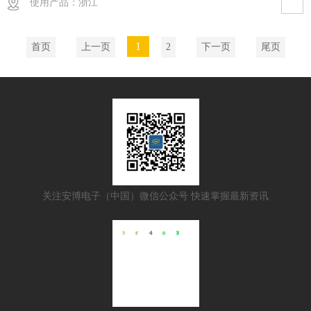
使用产品：浙江
1
首页
上一页
2
下一页
尾页
关注安博电子（中国）微信公众号 快速掌握最新资讯