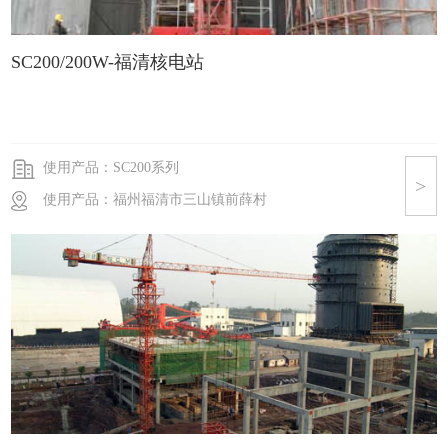
SC200/200W-福清核电站
使用产品：SC200系列
>
使用产品：福州福清市三山镇前薛村