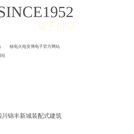
SINCE1952
始于1952
站
核电火电安博电子官方网站
网站
用于四川锦丰新城装配式建筑