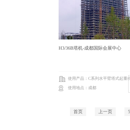
H3/36B塔机-成都国际会展中心
使用产品：C系列水平臂塔式起重
使用地点：成都
首页
上一页