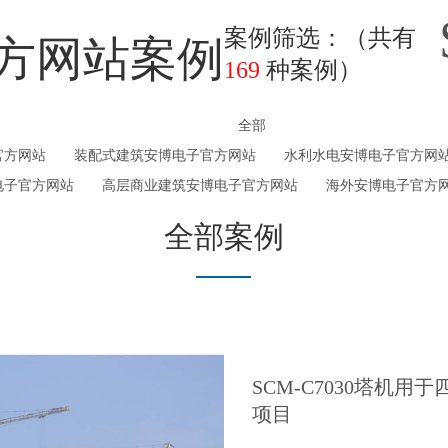
案例筛选：（共有
方网站案例
169
种案例）
全部
官方网站
装配式建筑安博电子官方网站
水利水电安博电子官方网
电子官方网站
高层商业建筑安博电子官方网站
海外安博电子官方
全部案例
SCM-C7030塔机
项目