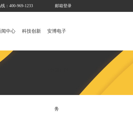
：400-969-1233
邮箱登录
新闻中心
科技创新
安博电子
（中国）服
务