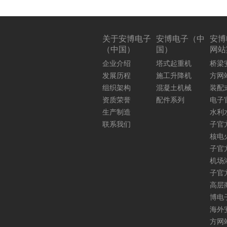
关于安博电子
安博电子（中
安博
（中国）
国）
网站
企业介绍
塔式起重机
桥梁
发展历程
施工升降机
方网
组织架构
混凝土机械
装配
资质荣誉
配件系列
电子
生产制造
水利
联系我们
子官
核电
子官
机场
子官
高层
博电
海外
方网