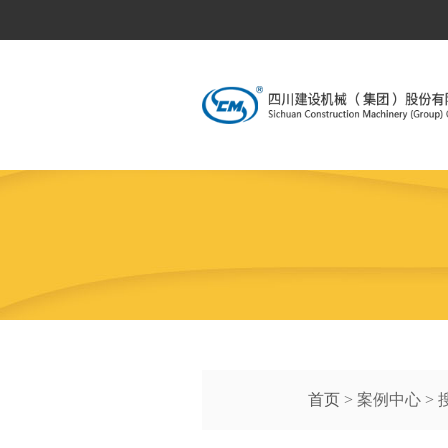
首页
> 案例中心 >