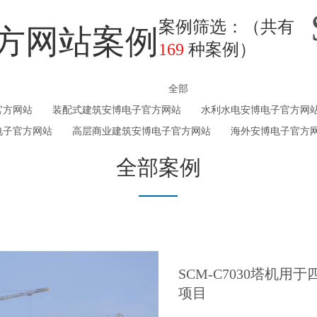
案例筛选：（共有
方网站案例
169
种案例）
全部
官方网站
装配式建筑安博电子官方网站
水利水电安博电子官方网
电子官方网站
高层商业建筑安博电子官方网站
海外安博电子官方
全部案例
SCM-C7030塔机
项目