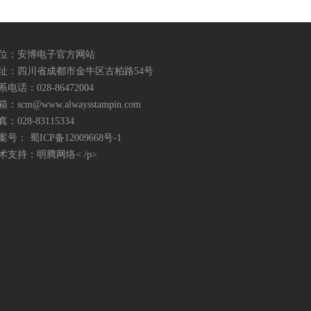
位：安博电子官方网站
址：四川省成都市金牛区古柏路54号
系电话：028-86472004
：scm@www.alwaysstampin.com
：028-83115334
案号：
蜀ICP备12009668号-1
术支持：
明腾网络
<
/p>