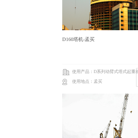
D160塔机-孟买
使用产品：D系列动臂式塔式起重
使用地点：孟买