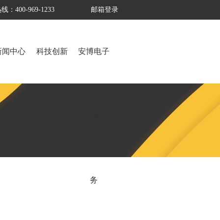
：400-969-1233
邮箱登录
新闻中心
科技创新
安博电子
（中国）服
务