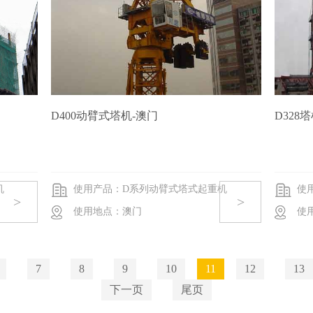
D400动臂式塔机-澳门
D328
机
使用产品：D系列动臂式塔式起重机
使
>
>
使用地点：澳门
使
7
8
9
10
11
12
13
下一页
尾页