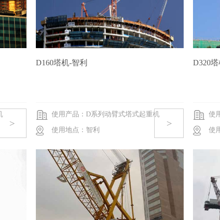
D160塔机-智利
D320
机
使用产品：D系列动臂式塔式起重机
使
>
>
使用地点：智利
使