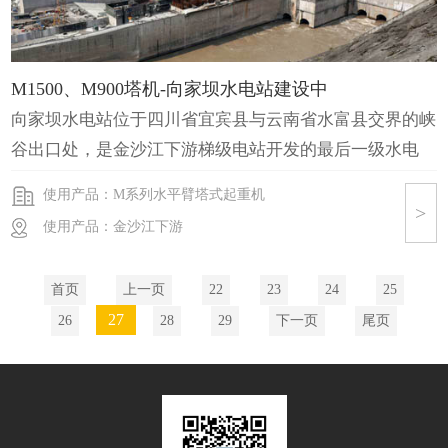
M1500、M900塔机-向家坝水电站建设中
向家坝水电站位于四川省宜宾县与云南省水富县交界的峡
谷出口处，是金沙江下游梯级电站开发的最后一级水电
站。向家坝水电站开发任务以发电为主，同时改善上、下
使用产品：M系列水平臂塔式起重机
游通航条件，兼顾浇灌，结合防洪、拦沙，并且具有对上
>
使用产品：金沙江下游
游梯级电站进行反调教等综合作用。 安博电子（中国）
塔机M1500、M900、3台C7050、2台C7022共7台参与施
首页
上一页
22
23
24
25
工。主要用于升船机标段、380标段和坝体的混凝土浇
27
26
28
29
下一页
尾页
筑，兼顾钢筋、模板吊装等作业。 其中M1500塔机于
2011年11月完成结构安装，投入使用。塔机全机总重量
约650t，最大额定起重量65t，达到了港机的起重量，是
国内为数不多的超大型水平臂塔机之一，并创造了向家坝