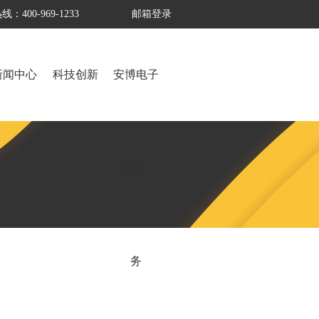
：400-969-1233
邮箱登录
新闻中心
科技创新
安博电子
（中国）服
务