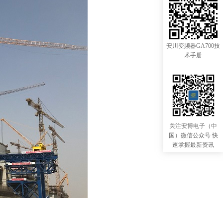
安川变频器GA700技
术手册
关注安博电子（中
国）微信公众号 快
速掌握最新资讯