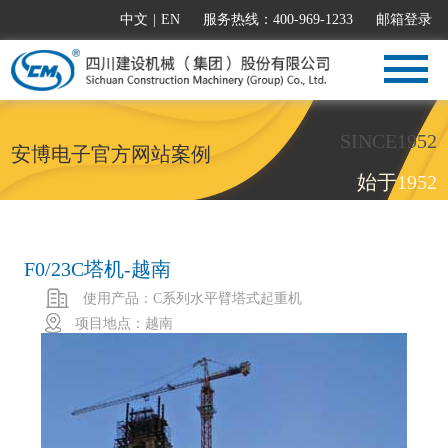
中文
|
EN
服务热线：400-969-1233
邮箱登录
SINCE1952
安博电子官方网站案例
始于1952
F0/23C塔机-越南
使用产品：C系列水平臂塔式起重机
项目地点：越南