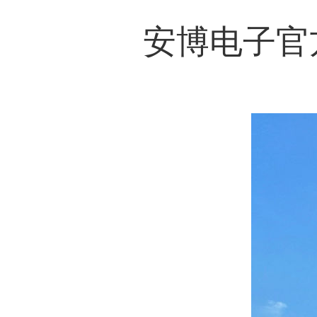
安博电子官