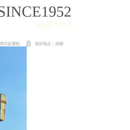
SINCE1952
始于1952
臂塔式起重机
项目地点：成都