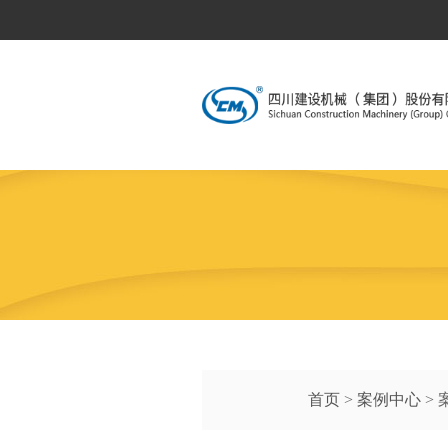
首页
>
案例中心
> 