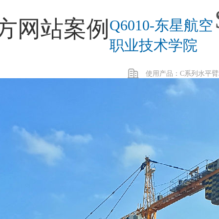
方网站案例
Q6010-东星航空
职业技术学院
使用产品：C系列水平