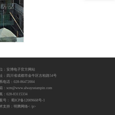
位：安博电子官方网站
址：四川省成都市金牛区古柏路54号
系电话：028-86472004
：scm@www.alwaysstampin.com
：028-83115334
案号：
蜀ICP备12009668号-1
术支持：
明腾网络
<
/p>